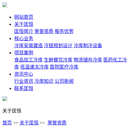
网站首页
关于匡恒
匡恒简介
荣誉资质
服务优势
核心业务
冷库安装建造
冷链规划设计
冷库制冷设备
项目案例
食品加工冷库
生鲜餐饮冷库
物流储存冷库
医药化工冷
库
低温速冻冷库
医院医疗冷库
资讯中心
行业资讯
冷库知识
公司新闻
联系匡恒
关于匡恒
首页
>>
关于匡恒
>>
荣誉资质